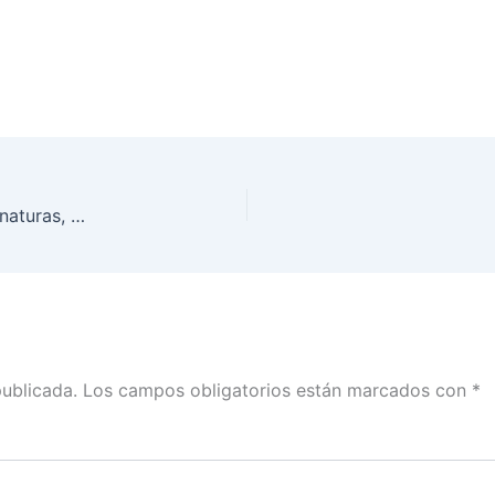
El INE se hará cargo del Conteo Rápido en gubernaturas, CDMX y Presidencia: San Martín en El Weso
publicada.
Los campos obligatorios están marcados con
*