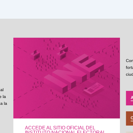
Con
for
ciu
al
 la
a la
ACCEDE AL SITIO OFICIAL DEL
INSTITUTO NACIONAL ELECTORAL