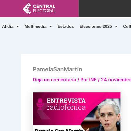
Ir
al
contenido
Al día
Multimedia
Estados
Elecciones 2025
Cul
PamelaSanMartin
Deja un comentario
/ Por
INE
/
24 noviembre