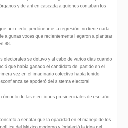
órganos y de ahí en cascada a quienes contaban los
 que por cierto, perdónenme la regresión, no tiene nada
 de algunas voces que recientemente llegaron a plantear
en 88.
os electorales se detuvo y al cabo de varios días cuando
unció que había ganado el candidato del partido en el
rimera vez en el imaginario colectivo había tenido
desconfianza se apoderó del sistema electoral.
de cómputo de las elecciones presidenciales de ese año,
concreto a señalar que la opacidad en el manejo de los
 política del México moderno y fortaleció la idea del