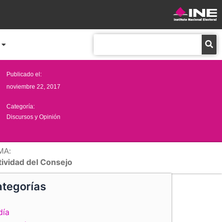
Buscar
Publicado el:
noviembre 22, 2017
Categoría:
Discursos y Opinión
MA:
tividad del Consejo
tegorías
día