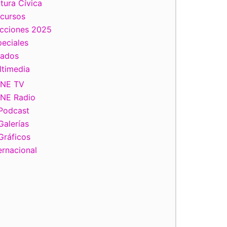
tura Cívica
scursos
ecciones 2025
eciales
tados
ltimedia
INE TV
INE Radio
Podcast
Galerías
Gráficos
ernacional