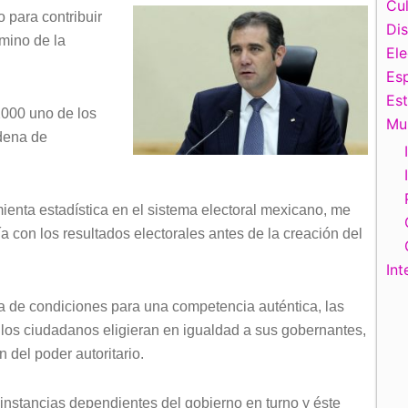
de
Cul
 para contribuir
flecha
Di
rmino de la
arriba/abajo
El
para
Esp
aumentar
Es
2000 uno de los
o
Mu
adena de
disminuir
el
volumen.
ienta estadística en el sistema electoral mexicano, me
 con los resultados electorales antes de la creación del
Int
ta de condiciones para una competencia auténtica, las
los ciudadanos eligieran en igualdad a sus gobernantes,
 del poder autoritario.
instancias dependientes del gobierno en turno y éste