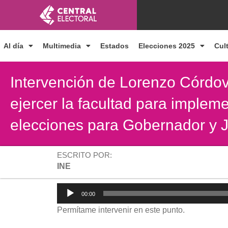
Ir
al
contenido
Al día
Multimedia
Estados
Elecciones 2025
Cul
Intervención de Lorenzo Córdova
ejercer la facultad para impleme
elecciones para Gobernador y
ESCRITO POR:
INE
Reproductor
00:00
de
Permítame intervenir en este punto.
audio