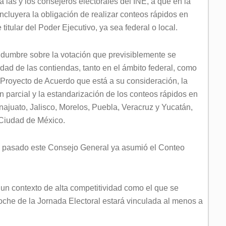
 a las y los consejeros electorales del INE, a que en la
cluyera la obligación de realizar conteos rápidos en
titular del Poder Ejecutivo, ya sea federal o local.
tidumbre sobre la votación que previsiblemente se
dad de las contiendas, tanto en el ámbito federal, como
l Proyecto de Acuerdo que está a su consideración, la
n parcial y la estandarización de los conteos rápidos en
ajuato, Jalisco, Morelos, Puebla, Veracruz y Yucatán,
 Ciudad de México.
re pasado este Consejo General ya asumió el Conteo
un contexto de alta competitividad como el que se
 noche de la Jornada Electoral estará vinculada al menos a