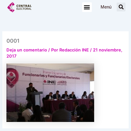
Ir
Menú
al
contenido
0001
Deja un comentario
/ Por
Redacción INE
/
21 noviembre,
2017