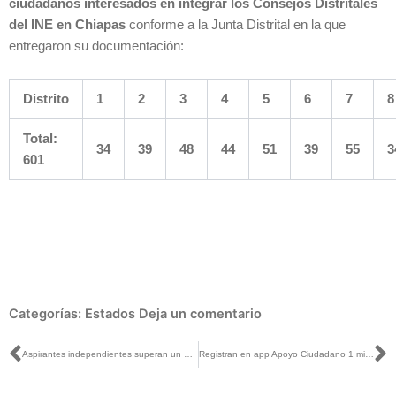
ciudadanos interesados en integrar los Consejos Distritales
del INE en Chiapas
conforme a la Junta Distrital en la que
entregaron su documentación:
Distrito
1
2
3
4
5
6
7
8
Total:
34
39
48
44
51
39
55
3
601
Categorías:
Estados
Deja un comentario
Ant
S
Aspirantes independientes superan un millón de apoyos ciudadanos enviados
Registran en app Apoyo Ciudadano 1 millón de respaldos a independientes