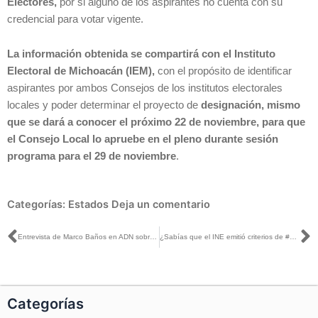
Electores,
por si alguno de los aspirantes no cuenta con su
credencial para votar vigente.
La información obtenida se compartirá con el Instituto
Electoral de Michoacán (IEM),
con el propósito de identificar
aspirantes por ambos Consejos de los institutos electorales
locales y poder determinar el proyecto de
designación, mismo
que se dará a conocer el próximo 22 de noviembre, para que
el Consejo Local lo apruebe en el pleno durante sesión
programa para el 29 de noviembre
.
Categorías:
Estados
Deja un comentario
Ant
S
Entrevista de Marco Baños en ADN sobre el presunto uso irregular de recursos por parte del PT
¿Sabías que el INE emitió criterios de #Paridad para el registro de candidaturas federales?
Categorías