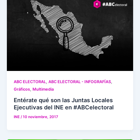
,
,
ABC ELECTORAL
ABC ELECTORAL - INFOGRAFÍAS
,
Gráficos
Multimedia
Entérate qué son las Juntas Locales
Ejecutivas del INE en #ABCelectoral
INE
/
10 noviembre, 2017