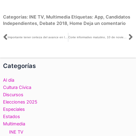
Categorías:
INE TV
,
Multimedia
Etiquetas:
App
,
Candidatos
Independientes
,
Debate 2018
,
Home
Deja un comentario
Ant
S
Importante tener certeza del avance en las firmas de independientes: San Martín con Mario González
Corte informativo matutino, 10 de noviembre de 2017
Categorías
Al día
Cultura Cívica
Discursos
Elecciones 2025
Especiales
Estados
Multimedia
INE TV