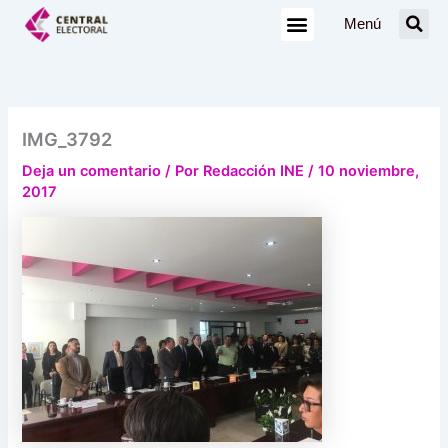
Ir
Menú
al
contenido
IMG_3792
Deja un comentario
/ Por
Redacción INE
/
10 noviembre,
2017