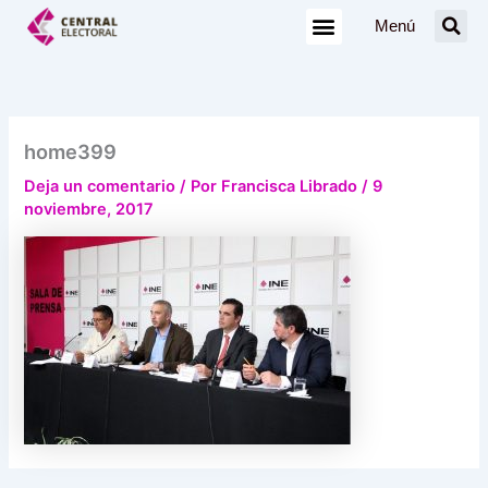
Ir
Menú
al
contenido
home399
Deja un comentario
/ Por
Francisca Librado
/
9
noviembre, 2017