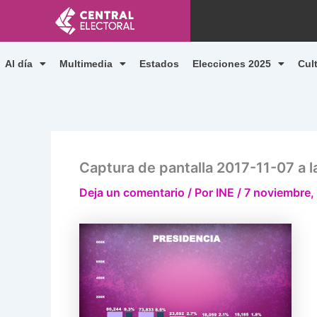
Ir
al
contenido
Al día
Multimedia
Estados
Elecciones 2025
Cul
Captura de pantalla 2017-11-07 a l
Deja un comentario
/ Por
INE
/
7 noviembre,