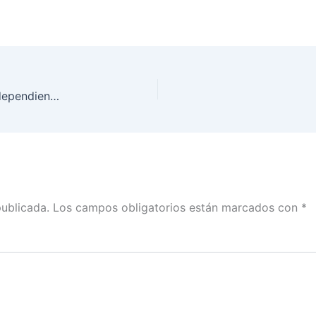
Avance de #ApoyoCiudadano para aspirantes independientes a cargos federales
publicada.
Los campos obligatorios están marcados con
*