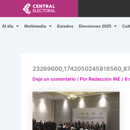
Ir
al
contenido
Al día
Multimedia
Estados
Elecciones 2025
Cul
23269600_1742050245818560_8
Deja un comentario
/ Por
Redacción INE
/
6 