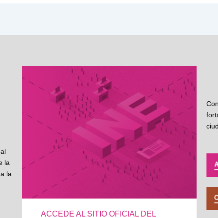
Con
for
ciu
al
 la
a la
ACCEDE AL SITIO OFICIAL DEL