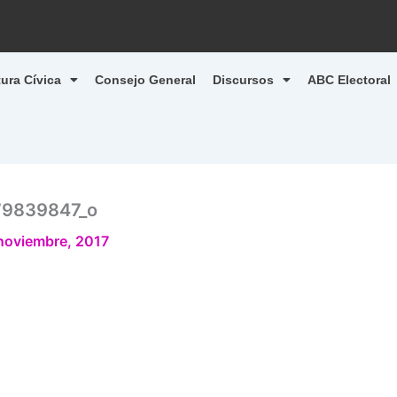
tura Cívica
Consejo General
Discursos
ABC Electoral
79839847_o
noviembre, 2017