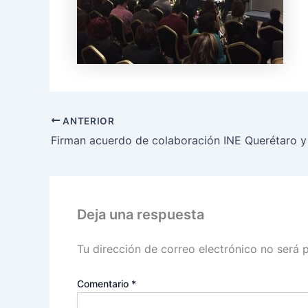
ANTERIOR
Deja una respuesta
Tu dirección de correo electrónico no será 
Comentario
*