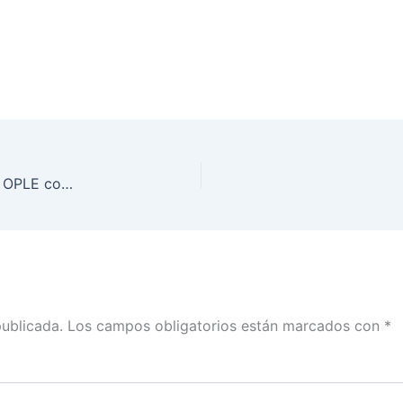
Firman acuerdo de colaboración INE Querétaro y OPLE con autoridades administrativas de la entidad
publicada.
Los campos obligatorios están marcados con
*