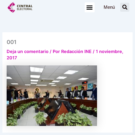
Ir
Menú
al
contenido
001
Deja un comentario
/ Por
Redacción INE
/
1 noviembre,
2017