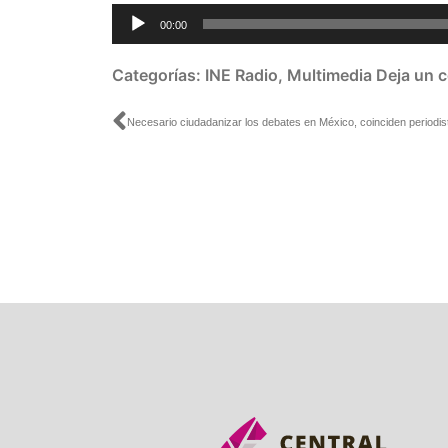
Reproductor
00:00
de
audio
Categorías:
INE Radio
,
Multimedia
Deja un 
Ant