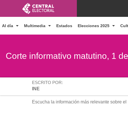
Ir
al
contenido
Al día
Multimedia
Estados
Elecciones 2025
Cul
Corte informativo matutino, 1 
ESCRITO POR:
INE
Escucha la información más relevante sobre el