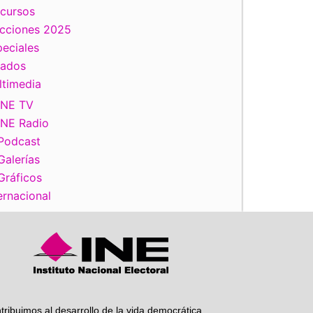
scursos
ecciones 2025
eciales
tados
ltimedia
iente
INE TV
INE Radio
Podcast
Galerías
Gráficos
ernacional
tribuimos al desarrollo de la vida democrática