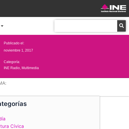
Buscar
Publicado el:
noviembre 1, 2017
Categoría:
INE Radio
,
Multimedia
MA:
tegorías
día
tura Cívica