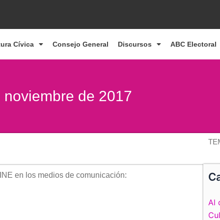
tura Cívica
Consejo General
Discursos
ABC Electoral
de noviembre de 2017
TE
Ca
 INE en los medios de comunicación:
Al 
Cul