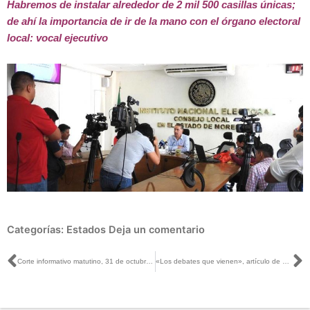
Habremos de instalar alrededor de 2 mil 500 casillas únicas;
de ahí la importancia de ir de la mano con el órgano electoral
local: vocal ejecutivo
Categorías:
Estados
Deja un comentario
Ant
S
Corte informativo matutino, 31 de octubre de 2017
«Los debates que vienen», artículo de Marco Baños en El Economista