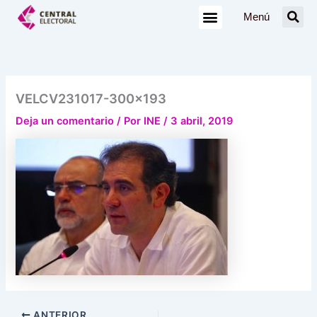
Ir
Menú
al
contenido
VELCV231017-300×193
Deja un comentario
/ Por
INE
/
3 abril, 2019
ANTERIOR