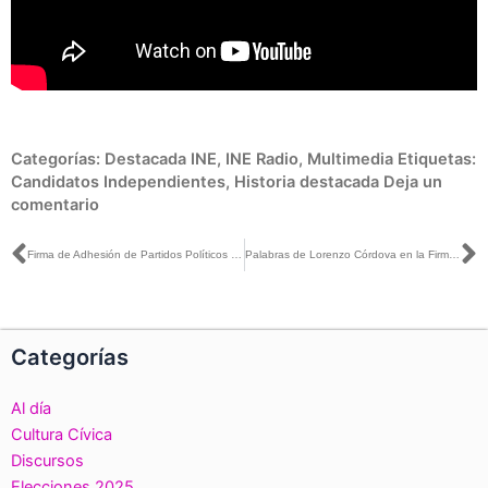
Categorías:
Destacada INE
,
INE Radio
,
Multimedia
Etiquetas:
Candidatos Independientes
,
Historia destacada
Deja un
comentario
Ant
S
Firma de Adhesión de Partidos Políticos Nacionales a la Campaña HeForShe
Palabras de Lorenzo Córdova en la Firma de adhesión de partidos Políticos a la campaña HeForShe
Categorías
Al día
Cultura Cívica
Discursos
Elecciones 2025