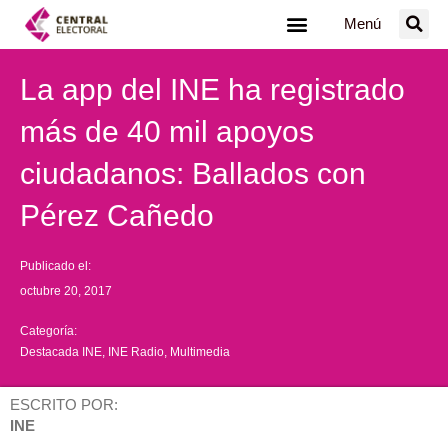
Ir
Menú
al
contenido
La app del INE ha registrado
más de 40 mil apoyos
ciudadanos: Ballados con
Pérez Cañedo
Publicado el:
octubre 20, 2017
Categoría:
Destacada INE
,
INE Radio
,
Multimedia
ESCRITO POR:
INE