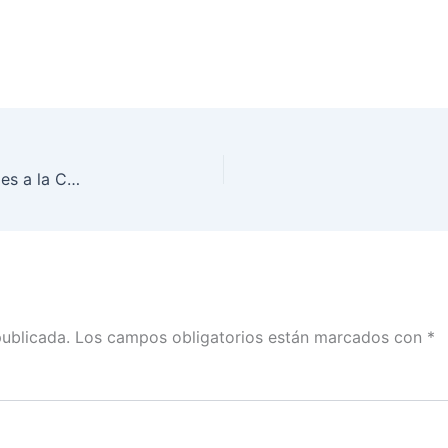
Firma de Adhesión de Partidos Políticos Nacionales a la Campaña HeForShe
publicada.
Los campos obligatorios están marcados con
*