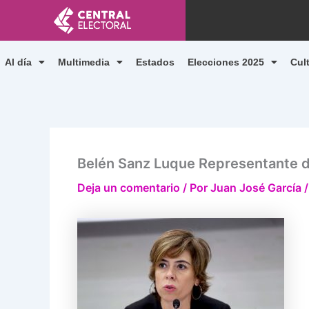
Ir
al
contenido
Al día
Multimedia
Estados
Elecciones 2025
Cul
Belén Sanz Luque Representante 
Deja un comentario
/ Por
Juan José García