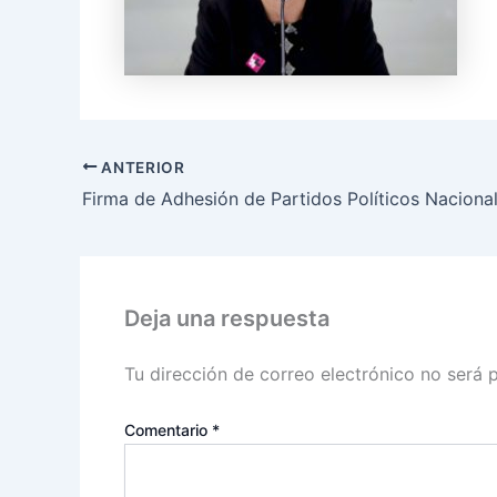
ANTERIOR
Deja una respuesta
Tu dirección de correo electrónico no será 
Comentario
*