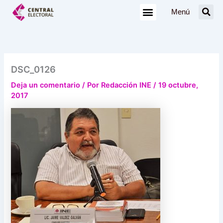
Ir
Menú
al
contenido
DSC_0126
Deja un comentario
/ Por
Redacción INE
/
19 octubre,
2017