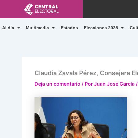
Ir
al
contenido
Al día
Multimedia
Estados
Elecciones 2025
Cul
Claudia Zavala Pérez, Consejera Ele
Deja un comentario
/ Por
Juan José García