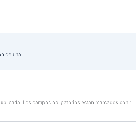
«Generación de conocimiento para la construcción de una democracia paritaria»
publicada.
Los campos obligatorios están marcados con
*