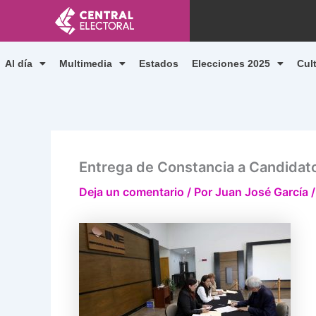
Ir
al
contenido
Al día
Multimedia
Estados
Elecciones 2025
Cul
Entrega de Constancia a Candidat
Deja un comentario
/ Por
Juan José García