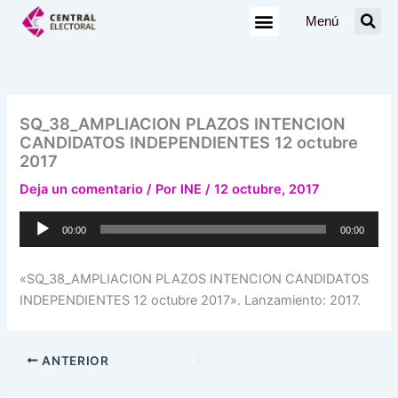
Ir
Menú
al
contenido
SQ_38_AMPLIACION PLAZOS INTENCION
CANDIDATOS INDEPENDIENTES 12 octubre
2017
Deja un comentario
/ Por
INE
/
12 octubre, 2017
Reproductor
00:00
00:00
de
audio
«SQ_38_AMPLIACION PLAZOS INTENCION CANDIDATOS
INDEPENDIENTES 12 octubre 2017». Lanzamiento: 2017.
ANTERIOR