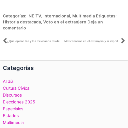
Categorías:
INE TV
,
Internacional
,
Multimedia
Etiquetas:
Historia destacada
,
Voto en el extranjero
Deja un
comentario
Ant
S
¿Qué opinan las y los mexicanos residentes en el extranjero sobre ejercer su derecho al voto?
Mexicanas/os en el extranjero y la importancia de participar en las elecciones
Categorías
Al día
Cultura Cívica
Discursos
Elecciones 2025
Especiales
Estados
Multimedia