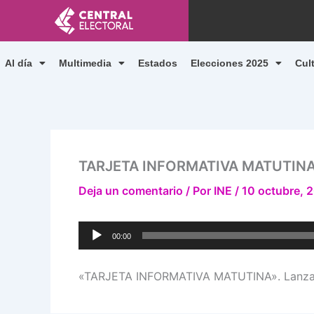
Ir
al
contenido
Al día
Multimedia
Estados
Elecciones 2025
Cul
TARJETA INFORMATIVA MATUTIN
Deja un comentario
/ Por
INE
/
10 octubre, 
Reproductor
00:00
de
audio
«TARJETA INFORMATIVA MATUTINA». Lanzami