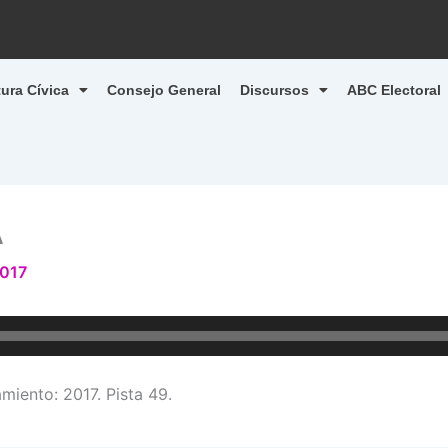
tura Cívica
Consejo General
Discursos
ABC Electoral
A
2017
ento: 2017. Pista 49.