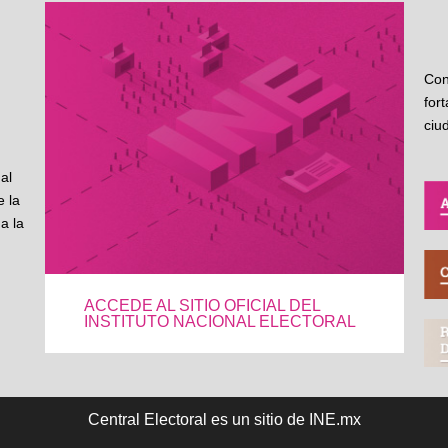
Con
for
ciu
al
 la
a la
ACCEDE AL SITIO OFICIAL DEL
INSTITUTO NACIONAL ELECTORAL
Central Electoral es un sitio de INE.mx