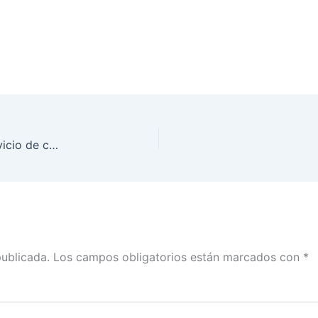
Módulos itinerantes del INE Coahuila brindan servicio de credencialización a estudiantes en planteles educativos de la entidad
publicada.
Los campos obligatorios están marcados con
*