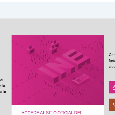
Con
for
ciu
al
 la
a la
ACCEDE AL SITIO OFICIAL DEL