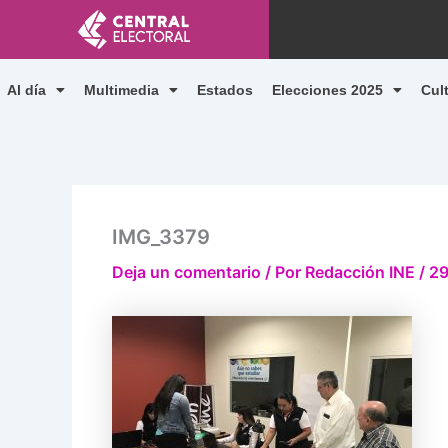
Ir
al
contenido
Al día
Multimedia
Estados
Elecciones 2025
Cul
IMG_3379
Deja un comentario
/ Por
Redacción INE
/
29