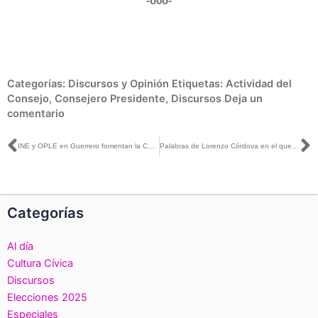
-o0o-
Categorías:
Discursos y Opinión
Etiquetas:
Actividad del
Consejo
,
Consejero Presidente
,
Discursos
Deja un
comentario
Ant
S
INE y OPLE en Guerrero fomentan la Cultura Cívica mediante carrera atlética
Palabras de Lorenzo Córdova en el que se aprueba la creación e integración del Comité Técnico de Evaluación del Padrón Electoral 2017-2018
Categorías
Al día
Cultura Cívica
Discursos
Elecciones 2025
Especiales