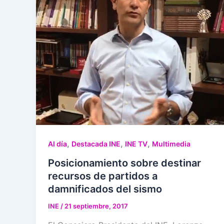
,
,
,
Al día
Destacada INE
INE TV
Multimedia
Posicionamiento sobre destinar
recursos de partidos a
damnificados del sismo
INE
/
21 septiembre, 2017