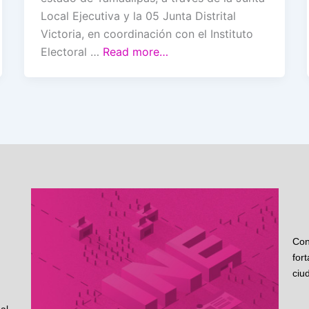
Local Ejecutiva y la 05 Junta Distrital
Victoria, en coordinación con el Instituto
Electoral …
Read more…
Con
for
ciu