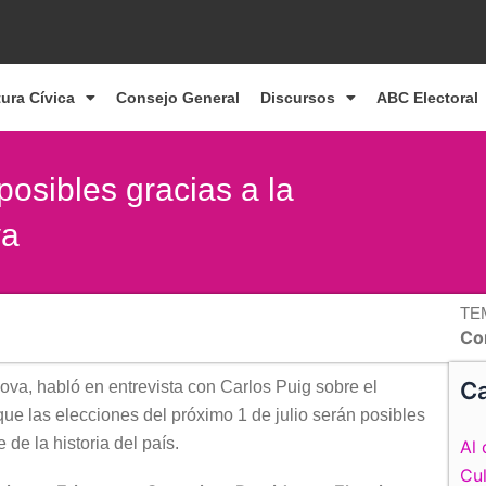
tura Cívica
Consejo General
Discursos
ABC Electoral
osibles gracias a la
va
TE
Co
Ca
va, habló en entrevista con Carlos Puig sobre el
ue las elecciones del próximo 1 de julio serán posibles
de la historia del país.
Al 
Cul