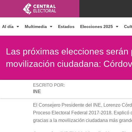
Ir
al
contenido
Al día
Multimedia
Estados
Elecciones 2025
Cul
Las próximas elecciones serán p
movilización ciudadana: Córdo
ESCRITO POR:
INE
El Consejero Presidente del INE, Lorenzo Córdo
Proceso Electoral Federal 2017-2018. Explicó q
gracias a la movilización ciudadana más grande 