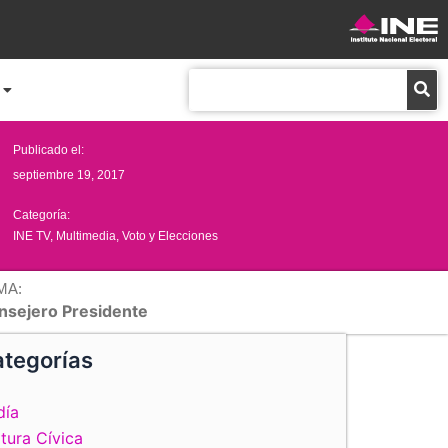
Buscar
Publicado el:
septiembre 19, 2017
Categoría:
INE TV
,
Multimedia
,
Voto y Elecciones
MA:
nsejero Presidente
tegorías
día
tura Cívica