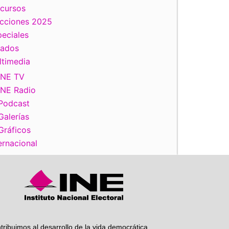
scursos
ecciones 2025
eciales
iente
tados
ltimedia
INE TV
INE Radio
Podcast
Galerías
Gráficos
ernacional
tribuimos al desarrollo de la vida democrática