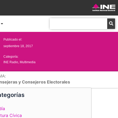
Buscar
Publicado el:
septiembre 18, 2017
Categoría:
INE Radio
,
Multimedia
MA:
nsejeras y Consejeros Electorales
tegorías
día
tura Cívica