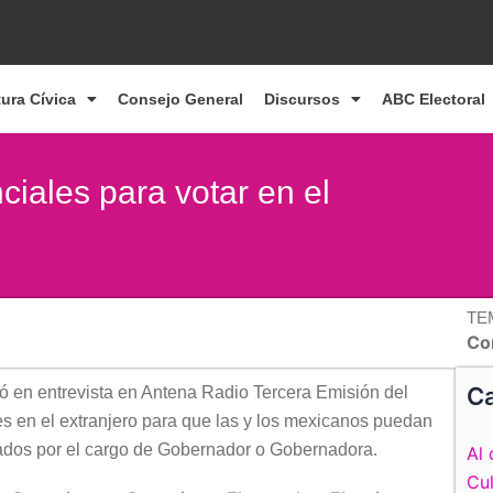
tura Cívica
Consejo General
Discursos
ABC Electoral
ciales para votar en el
TE
Co
Ca
ó en entrevista en Antena Radio Tercera Emisión del
es en el extranjero para que las y los mexicanos puedan
tados por el cargo de Gobernador o Gobernadora.
Al 
Cul