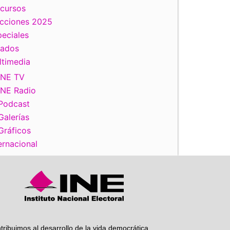
scursos
ecciones 2025
eciales
iente
tados
ltimedia
INE TV
INE Radio
Podcast
Galerías
Gráficos
ernacional
tribuimos al desarrollo de la vida democrática