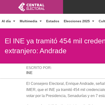
Ir
al
contenido
Al día
Multimedia
Estados
Elecciones 2025
Cul
El INE ya tramitó 454 mil creden
extranjero: Andrade
ESCRITO POR:
INE
El Consejero Electoral, Enrique Andrade, señal
IMER, que el INE ya tramitó 454 mil credencial
votar por la Presidencia, Senadurías y en 7 es