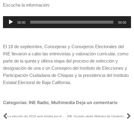
Escucha la información:
Reproductor
00:00
00:00
de
audio
El 18 de septiembre, Consejeras y Consejeros Electorales del
INE llevaron a cabo las entrevistas y valoración curricular, como
parte de la quinta y última etapa del proceso de selección y
designación de una o un Consejero del Instituto de Elecciones y
Participación Ciudadana de Chiapas y la presidencia del Instituto
Estatal Electoral de Baja California.
Categorías:
INE Radio
,
Multimedia
Deja un comentario
Ant
S
La elección de 2018 será inédita por el número de cargos a elegir: Lorenzo Córdova
INE Yucatán abrirá Módulos de Credencialización los domingos para atender a quienes no pueden durante la semana por cuestiones laborales