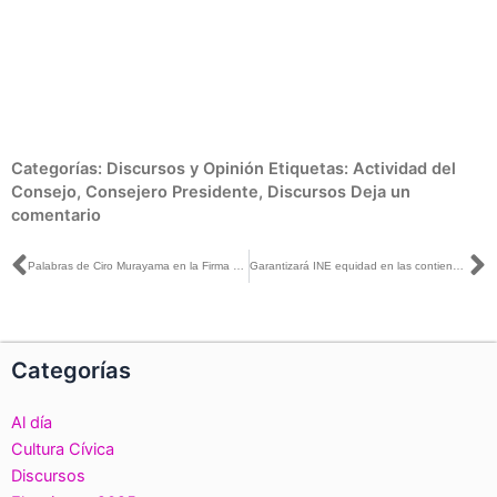
Categorías:
Discursos y Opinión
Etiquetas:
Actividad del
Consejo
,
Consejero Presidente
,
Discursos
Deja un
comentario
Ant
S
Palabras de Ciro Murayama en la Firma de convenios de apoyo y colaboración entre el INE y los OPLE
Garantizará INE equidad en las contiendas y el voto libre y secreto de la ciudadanía
Categorías
Al día
Cultura Cívica
Discursos