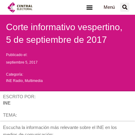
Ir
Menú
al
contenido
Corte informativo vespertino,
5 de septiembre de 2017
Publicado el:
septiembre 5, 2017
Categoría:
INE Radio
,
Multimedia
ESCRITO POR:
INE
TEMA:
Escucha la información más relevante sobre el INE en los
medios de comunicación: