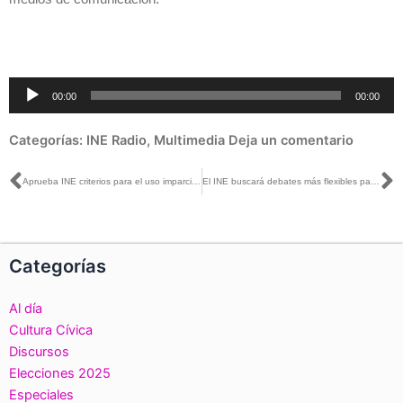
Reproductor
00:00
00:00
de
audio
Categorías:
INE Radio
,
Multimedia
Deja un comentario
Ant
S
Aprueba INE criterios para el uso imparcial de recursos públicos
El INE buscará debates más flexibles para el interés de la ciudadanía
Categorías
Al día
Cultura Cívica
Discursos
Elecciones 2025
Especiales