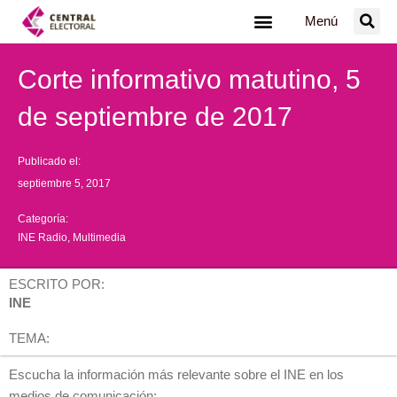
Ir
Menú
al
contenido
Corte informativo matutino, 5
de septiembre de 2017
Publicado el:
septiembre 5, 2017
Categoría:
INE Radio
,
Multimedia
ESCRITO POR:
INE
TEMA:
Escucha la información más relevante sobre el INE en los
medios de comunicación: