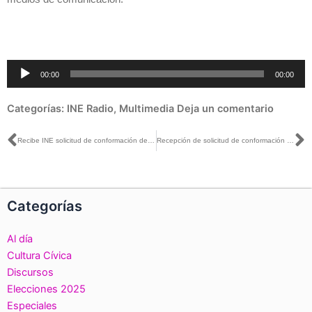
Reproductor
00:00
00:00
de
audio
Categorías:
INE Radio
,
Multimedia
Deja un comentario
Ant
S
Recibe INE solicitud de conformación del Frente Ciudadano por México
Recepción de solicitud de conformación del Frente Ciudadano por México
Categorías
Al día
Cultura Cívica
Discursos
Elecciones 2025
Especiales