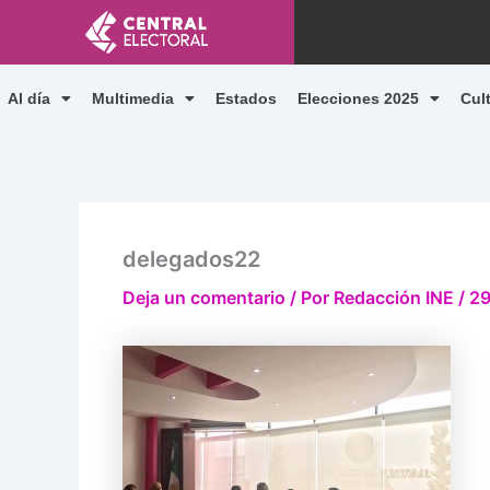
Ir
al
contenido
Al día
Multimedia
Estados
Elecciones 2025
Cul
delegados22
Deja un comentario
/ Por
Redacción INE
/
29