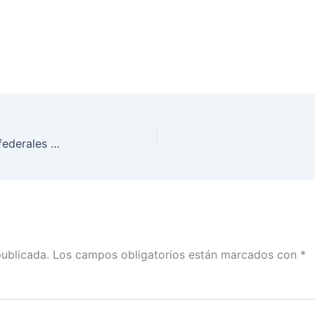
INE SLP capacita a funcionarios de instituciones federales en la entidad sobre responsabilidades de los servidores públicos en materia electoral
publicada.
Los campos obligatorios están marcados con
*