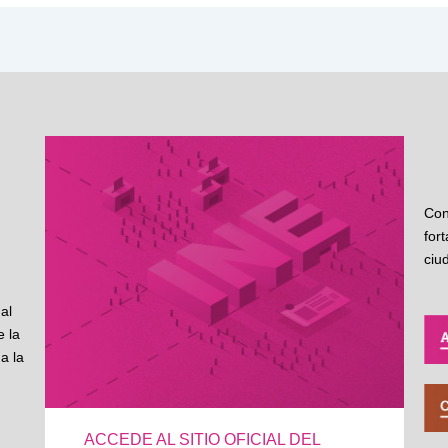
Con
for
ciu
al
 la
a la
ACCEDE AL SITIO OFICIAL DEL