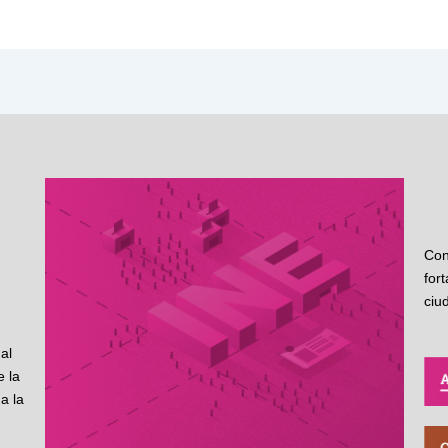
Con
for
ciu
al
 la
a la