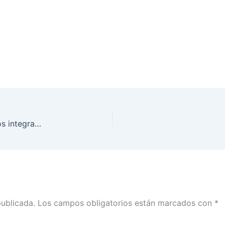
Conferencia de prensa ofrecida por los consejeros integrantes de la Comisión del Voto de los Mexicanos Residentes en el Extranjero
publicada.
Los campos obligatorios están marcados con
*