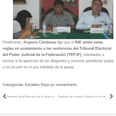
Finalmente,
Aispuro Cárdenas
dijo que el
INE emite estas
reglas en acatamiento a las sentencias del Tribunal Electoral
del Poder Judicial de la Federación
(TEPJF)
, orientadas a
revisar si la aparición de los dirigentes y voceros partidistas podía
o no incurrir en el uso indebido de la pauta.
Categorías:
Estados
Deja un comentario
Ant
S
Presenta Vocal Ejecutiva de la Junta Local del INE Lineamientos “Cancha Pareja” a representantes de la CIRT-Tabasco
Palabras de Lorenzo Córdova en la Inauguración del 28 Congreso Internacional de Estudios Electorales, Los Desafíos Globales de la Gobernanza Electoral