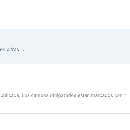
Palabras de Lorenzo Córdova en que se establecen cifras del financiamiento público de partidos políticos y de gastos de campaña de candidaturas independientes para 2018
publicada.
Los campos obligatorios están marcados con
*