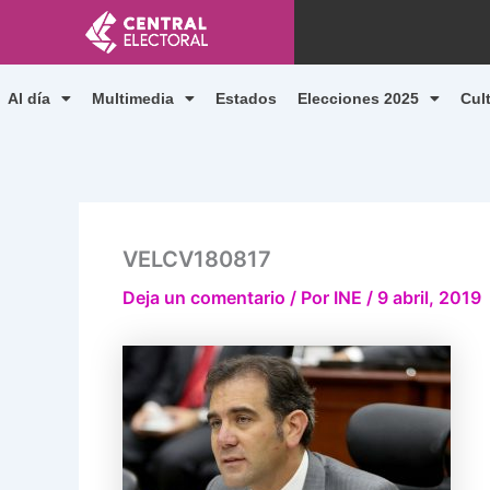
Ir
al
contenido
Al día
Multimedia
Estados
Elecciones 2025
Cul
VELCV180817
Deja un comentario
/ Por
INE
/
9 abril, 2019