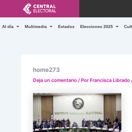
Ir
al
contenido
Al día
Multimedia
Estados
Elecciones 2025
Cul
home273
Deja un comentario
/ Por
Francisca Librado