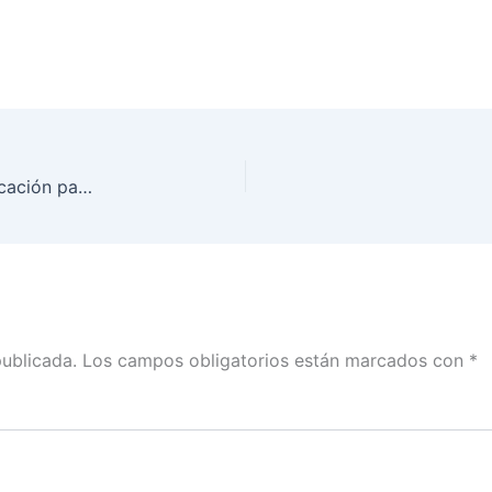
Emite INE recomendaciones a medios de comunicación para cobertura del Proceso Electoral 2017-2018
publicada.
Los campos obligatorios están marcados con
*