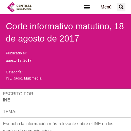
Ir
Menú
al
contenido
Corte informativo matutino, 18
de agosto de 2017
Publicado el:
agosto 18, 2017
Categoría:
INE Radio
,
Multimedia
ESCRITO POR:
INE
TEMA:
Escucha la información más relevante sobre el INE en los
medios de comunicación: