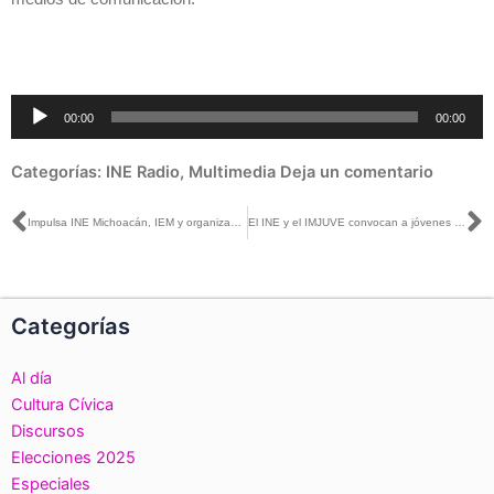
Reproductor
00:00
00:00
de
audio
Categorías:
INE Radio
,
Multimedia
Deja un comentario
Ant
S
Impulsa INE Michoacán, IEM y organizaciones sociales de la entidad participación política de la mujer
El INE y el IMJUVE convocan a jóvenes de 12 a 29 años a #Debatir
Categorías
Al día
Cultura Cívica
Discursos
Elecciones 2025
Especiales