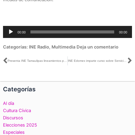
Reproductor
00:00
00:00
de
audio
Categorías:
INE Radio
,
Multimedia
Deja un comentario
Ant
S
Presenta INE Tamaulipas lineamientos para garantizar equidad en la contienda electoral 2018
INE Edomex imparte curso sobre Servicio Profesional Electoral Nacional a personal de recién ingreso al OPLE
Categorías
Al día
Cultura Cívica
Discursos
Elecciones 2025
Especiales