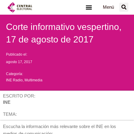
Ir
Menú
al
contenido
Corte informativo vespertino,
17 de agosto de 2017
Publicado el:
agosto 17, 2017
Categoría:
INE Radio
,
Multimedia
ESCRITO POR:
INE
TEMA:
Escucha la información más relevante sobre el INE en los
medios de comunicación: