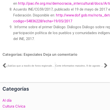
en
http://pac.ife.org.mx/democracia_intercultural/docs/Art
Acuerdo INE/CG59/2017, publicado el 19 de mayo de 2017 en e
Federación. Disponible en:
http://www.dof.gob.mx/nota_deta
codigo=5483622&fecha=19/05/2017
Informe sobre el primer Diálogo. Diálogos Diálogo sobre re
participación política de los pueblos y comunidades indíge
del INE, 2017.
Categorías:
Especiales
Deja un comentario
Ant
S
¿Sabías que a través de foros regionales, el INE promueve la inclusión de pueblos y comunidades indígenas en la toma de decisiones?
Corte informativo matutino, 9 de agosto de 2017
Categorías
Al día
Cultura Cívica