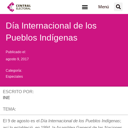
Ir
Menú
al
contenido
Día Internacional de los
Pueblos Indígenas
Publicado el:
agosto 9, 2017
Categoría:
Especiales
ESCRITO POR:
INE
TEMA:
El 9 de agosto es el
Día Internacional de los Pueblos Indígenas
;
así lo estableció, en 1994, la Asamblea General de las Naciones