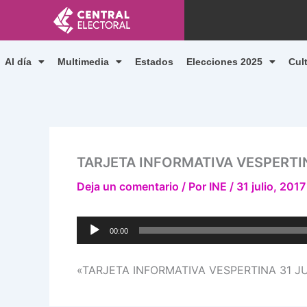
Ir
al
contenido
Al día
Multimedia
Estados
Elecciones 2025
Cul
TARJETA INFORMATIVA VESPERTIN
Deja un comentario
/ Por
INE
/
31 julio, 2017
Reproductor
00:00
de
audio
«TARJETA INFORMATIVA VESPERTINA 31 JULI