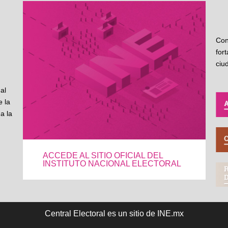
Con
for
ciu
al
 la
a la
ACCEDE AL SITIO OFICIAL DEL
INSTITUTO NACIONAL ELECTORAL
Central Electoral es un sitio de INE.mx