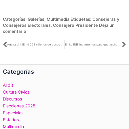
Categorías:
Galerías
,
Multimedia
Etiquetas:
Consejeras y
Consejeros Electorales
,
Consejero Presidente
Deja un
comentario
Ant
S
Audita el INE mil 258 millones de pesos en la #Fiscalización2017
Emite INE lineamientos para que aspirantes y candidatos contiendan sobre una Cancha Pareja en comicios 2018
Categorías
Al día
Cultura Cívica
Discursos
Elecciones 2025
Especiales
Estados
Multimedia