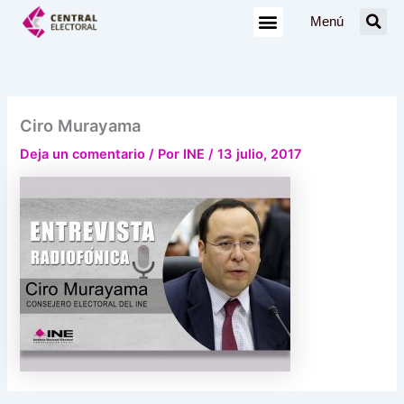
Ir
Menú
al
contenido
Ciro Murayama
Deja un comentario
/ Por
INE
/
13 julio, 2017