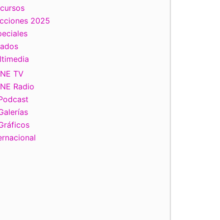
scursos
ecciones 2025
eciales
tados
ltimedia
INE TV
INE Radio
Podcast
Galerías
Gráficos
ernacional