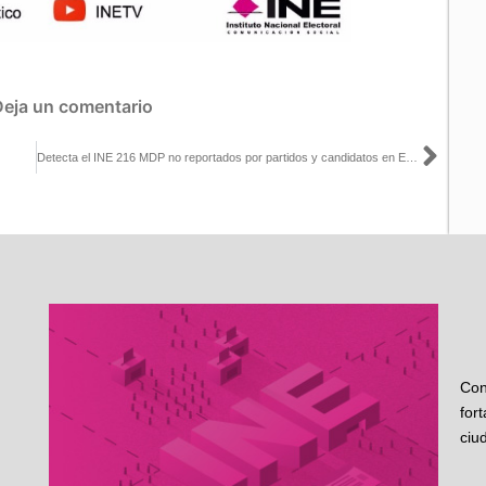
Deja un comentario
Sigu
Detecta el INE 216 MDP no reportados por partidos y candidatos en Edomex
Con
for
ciu