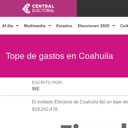
Ir
al
contenido
Al día
Multimedia
Estados
Elecciones 2025
Cul
Tope de gastos en Coahuila
ESCRITO POR:
INE
El Instituto Electoral de Coahuila fijó un top
$19,242,478.