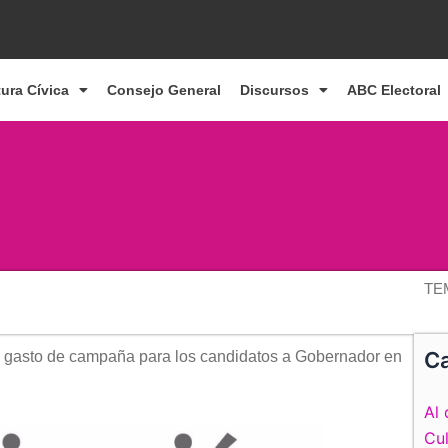
tura Cívica
Consejo General
Discursos
ABC Electoral
TE
Ca
e de gasto de campaña para los candidatos a Gobernador en
Al 
Cul