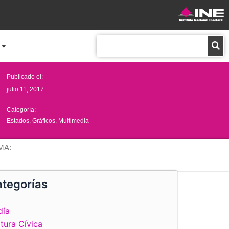
Buscar
Publicado el:
julio 11, 2017
Categoría:
Estados
,
Gráficos
,
Multimedia
MA:
tegorías
día
tura Cívica