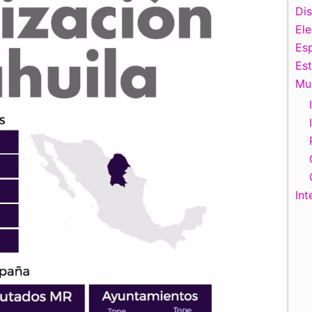
Di
El
Esp
Es
Mu
Int