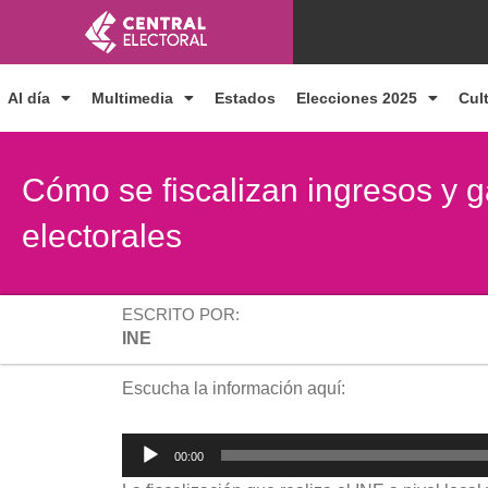
Ir
al
contenido
Al día
Multimedia
Estados
Elecciones 2025
Cul
Cómo se fiscalizan ingresos y g
electorales
ESCRITO POR:
INE
Escucha la información aquí:
Reproductor
00:00
de