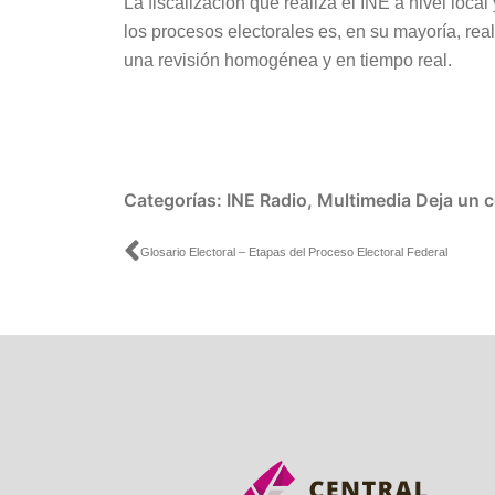
La fiscalización que realiza el INE a nivel loca
audio
los procesos electorales es, en su mayoría, re
una revisión homogénea y en tiempo real.
Categorías:
INE Radio
,
Multimedia
Deja un 
Ant
Glosario Electoral – Etapas del Proceso Electoral Federal