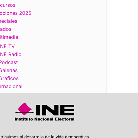
scursos
ecciones 2025
eciales
tados
ltimedia
INE TV
INE Radio
Podcast
iente
Galerías
Gráficos
ernacional
tribuimos al desarrollo de la vida democrática