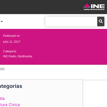
Buscar
Publicado el:
julio 11, 2017
Categoría:
INE Radio
,
Multimedia
MA:
tegorías
día
tura Cívica