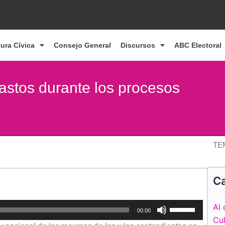
tura Cívica
Consejo General
Discursos
ABC Electoral
astos durante los procesos
TE
Ca
Utiliza
Al 
00:00
las
Cul