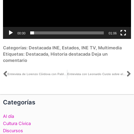
00:00
01:06
Categorías:
Destacada INE
,
Estados
,
INE TV
,
Multimedia
Etiquetas:
Destacada
,
Historia destacada
Deja un
comentario
Ant
S
Entrevista de Lorenzo Córdova con Pablo Hiriart sobre el contexto postelectoral
Entrevista con Leonardo Curzio sobre el contexto postelectoral
Categorías
Al día
Cultura Cívica
Discursos