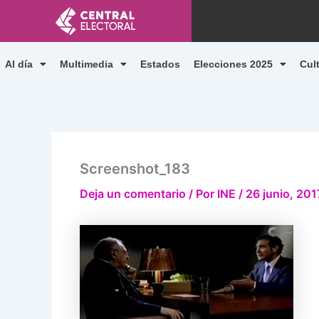
Ir
al
contenido
Al día
Multimedia
Estados
Elecciones 2025
Cul
Screenshot_183
Deja un comentario
/ Por
INE
/
26 junio, 201