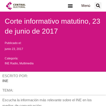
Ir
Menú
al
contenido
Corte informativo matutino, 23
de junio de 2017
Publicado el:
junio 23, 2017
Categoría:
INE Radio
,
Multimedia
ESCRITO POR:
INE
TEMA:
Escucha la información más relevante sobre el INE en los
medios de comunicación: