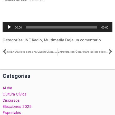
Reproductor
00:00
00:00
de
audio
Categorías:
INE Radio
,
Multimedia
Deja un comentario
Ant
S
Inician Diálogos para una Capital Cívica en el marco de la ENCCÍVICA
Entrevista con Óscar Mario Beteta sobre lineamientos de spots para dirigentes partidistas
Categorías
Al día
Cultura Cívica
Discursos
Elecciones 2025
Especiales