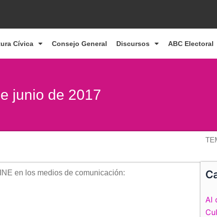
tura Cívica
Consejo General
Discursos
ABC Electoral
de junio de 2017
TE
Ca
 INE en los medios de comunicación:
Al 
Cul