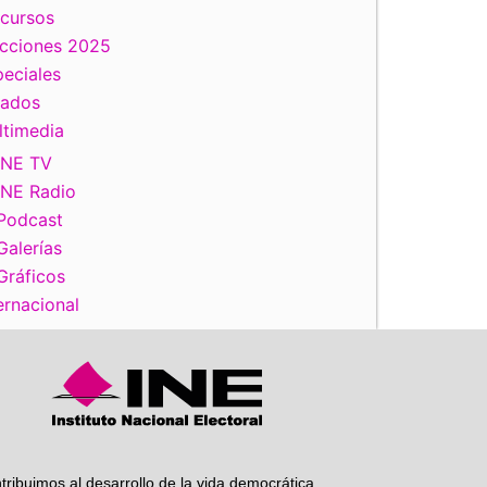
scursos
ecciones 2025
eciales
tados
ltimedia
iente
INE TV
INE Radio
Podcast
Galerías
Gráficos
ernacional
tribuimos al desarrollo de la vida democrática