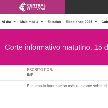
Ir
al
contenido
Al día
Multimedia
Estados
Elecciones 2025
Cul
Corte informativo matutino, 15 
ESCRITO POR:
INE
Escucha la información más relevante sobre el