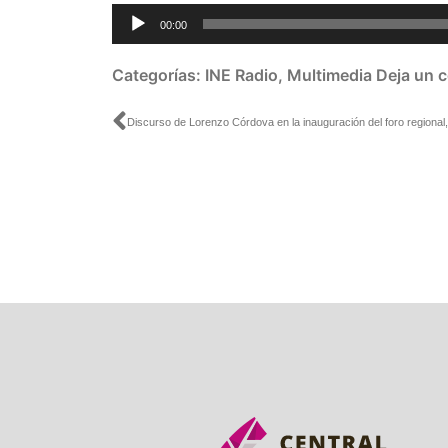
Reproductor
00:00
de
audio
Categorías:
INE Radio
,
Multimedia
Deja un 
Ant