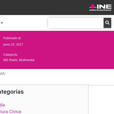
Buscar
Publicado el:
junio 15, 2017
Categoría:
INE Radio
,
Multimedia
MA:
tegorías
día
tura Cívica