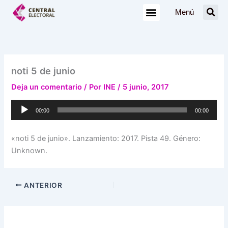
Ir
Menú
al
contenido
noti 5 de junio
Deja un comentario
/ Por
INE
/
5 junio, 2017
Reproductor
00:00
00:00
de
audio
«noti 5 de junio». Lanzamiento: 2017. Pista 49. Género:
Unknown.
ANTERIOR